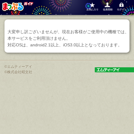
お気に入り
会員登録
ログイン
大変申し訳ございませんが、現在お客様がご使用中の機種では、
本サービスをご利用頂けません。
対応OSは、android2.1以上、iOS3.0以上となっております。
©
エムティーアイ
©
株式会社昭文社